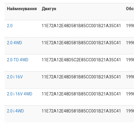
Найменування
Двигун
Обс
2.0
11E72A12E48D581B85CC001B21A35C41
199
2.0 4WD
11E72A12E48D581B85CC001B21A35C41
199
2.0 TD 4WD
11E72A12E48D5C2E85CC001B21A35C41
199
2.0 i 16V
11E72A12E48D581B85CC001B21A35C41
199
2.0 i 16V 4WD
11E72A12E48D581B85CC001B21A35C41
199
2.0 i 4WD
11E72A12E48D581B85CC001B21A35C41
199