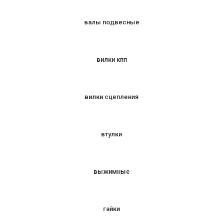
валы подвесные
вилки кпп
вилки сцепления
втулки
выжимные
гайки