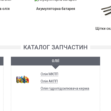
 олія
Акумуляторна батарея
Щітки с
КАТАЛОГ ЗАПЧАСТИН
ОЛІЇ
Олія МКПП
Олія АКПП
Олія гідропідсилювача керма