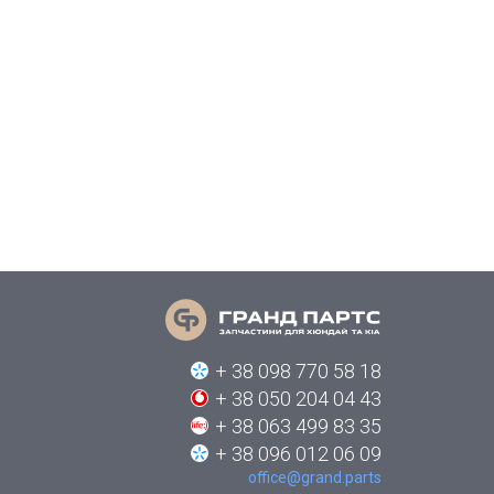
+ 38 098 770 58 18
+ 38 050 204 04 43
+ 38 063 499 83 35
+ 38 096 012 06 09
office@grand.parts