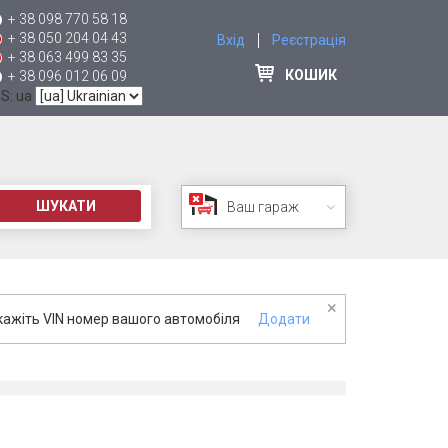
+ 38 098 770 58 18
+ 38 050 204 04 43
Вхід
Реєстрація
+ 38 063 499 83 35
КОШИК
+ 38 096 012 06 09
 S: ua
ШУКАТИ
Ваш гараж
×
кажіть VIN номер вашого автомобіля
Додати