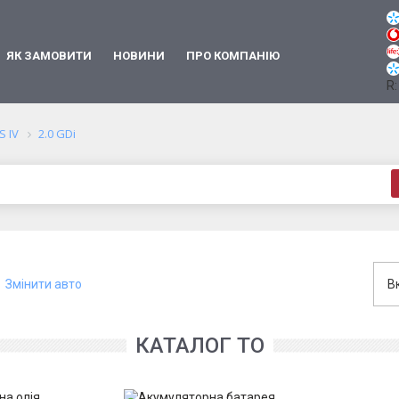
ЯК ЗАМОВИТИ
НОВИНИ
ПРО КОМПАНІЮ
R:
S IV
2.0 GDi
Змінити авто
В
КАТАЛОГ ТО