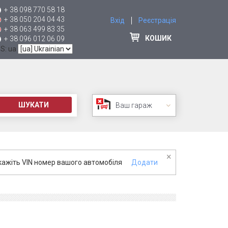
+ 38 098 770 58 18
+ 38 050 204 04 43
Вхід
Реєстрація
+ 38 063 499 83 35
КОШИК
+ 38 096 012 06 09
 S: ua
ШУКАТИ
Ваш гараж
×
кажіть VIN номер вашого автомобіля
Додати