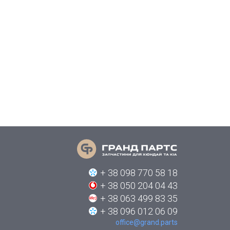
+ 38 098 770 58 18
+ 38 050 204 04 43
+ 38 063 499 83 35
+ 38 096 012 06 09
office@grand.parts