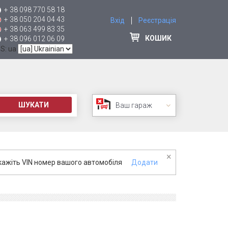
+ 38 098 770 58 18
+ 38 050 204 04 43
Вхід
Реєстрація
+ 38 063 499 83 35
КОШИК
+ 38 096 012 06 09
 S: ua
ШУКАТИ
Ваш гараж
×
кажіть VIN номер вашого автомобіля
Додати