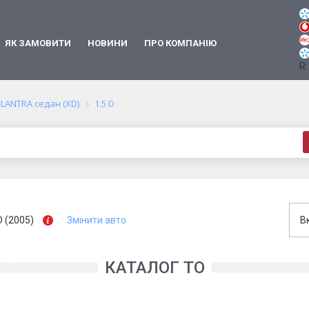
ЯК ЗАМОВИТИ
НОВИНИ
ПРО КОМПАНІЮ
R:
ELANTRA седан (XD)
1.5 D
 (2005)
Змінити авто
В
КАТАЛОГ ТО