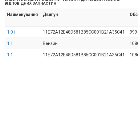
ВІДПОВІДНИХ ЗАПЧАСТИН:
Найменування
Двигун
Обс
1.0 i
11E72A12E48D581B85CC001B21A35C41
999
1.1
Бензин
108
1.1
11E72A12E48D581B85CC001B21A35C41
108