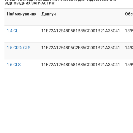
ВІДПОВІДНИХ ЗАПЧАСТИН:
Найменування
Двигун
Обс
1.4 GL
11E72A12E48D581B85CC001B21A35C41
139
1.5 CRDi GLS
11E72A12E48D5C2E85CC001B21A35C41
149
1.6 GLS
11E72A12E48D581B85CC001B21A35C41
159