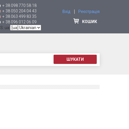
+ 38 098 770 58 18
+ 38 050 204 04 43
Вхід
Реєстрація
+ 38 063 499 83 35
КОШИК
+ 38 096 012 06 09
 S: ua
ШУКАТИ