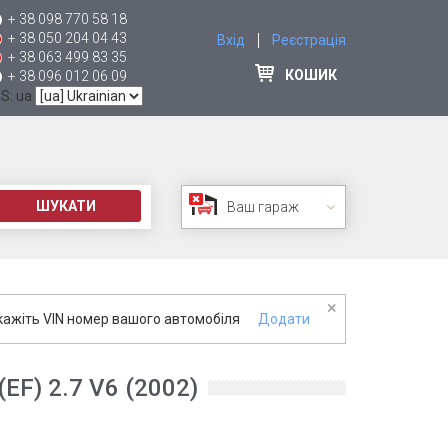
+ 38 098 770 58 18
+ 38 050 204 04 43
Вхід
Реєстрація
+ 38 063 499 83 35
КОШИК
+ 38 096 012 06 09
 S: ua
ШУКАТИ
Ваш гараж
×
кажіть VIN номер вашого автомобіля
Додати
F) 2.7 V6 (2002)