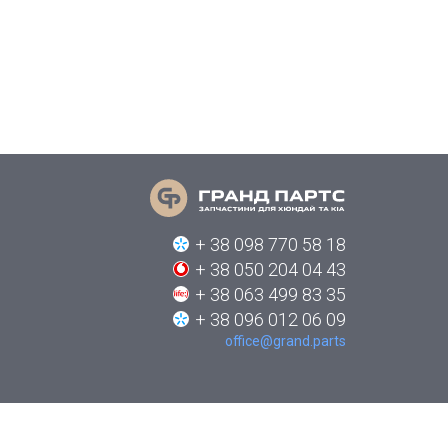
+ 38 098 770 58 18
+ 38 050 204 04 43
+ 38 063 499 83 35
+ 38 096 012 06 09
office@grand.parts