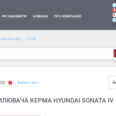
ЯК ЗАМОВИТИ
НОВИНИ
ПРО КОМПАНІЮ
R:
SONATA IV (EF)
2.7 V6
02)
Змінити авто
В
ЛЮВАЧА КЕРМА HYUNDAI SONATA IV (E