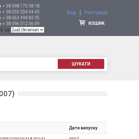
+ 38 098 770 58 18
+ 38 050 204 04 43
Вхід
Реєстрація
+ 38 063 499 83 35
КОШИК
+ 38 096 012 06 09
 S: ua
ШУКАТИ
007)
Дати випуску