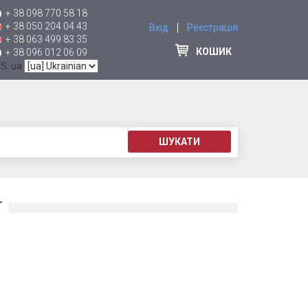
+ 38 098 770 58 18
+ 38 050 204 04 43
Вхід
Реєстрація
+ 38 063 499 83 35
КОШИК
+ 38 096 012 06 09
 S: ua
ШУКАТИ
Т