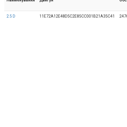
2.5 D
11E72A12E48D5C2E85CC001B21A35C41
247