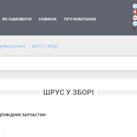
ЯК ЗАМОВИТИ
НОВИНИ
ПРО КОМПАНІЮ
R:
ривід колеса
ШРУС у зборі
ШРУС У ЗБОРІ
ДПОВІДНИХ ЗАПЧАСТИН: