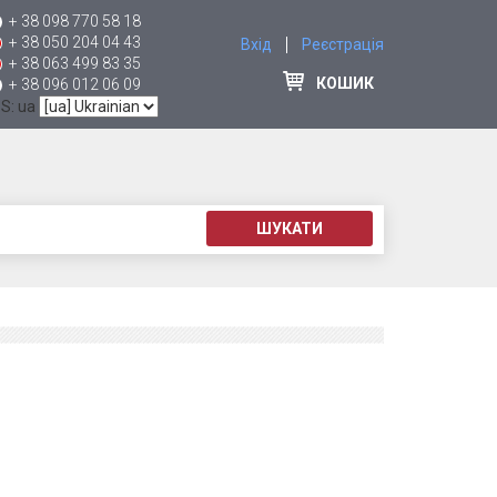
+ 38 098 770 58 18
+ 38 050 204 04 43
Вхід
Реєстрація
+ 38 063 499 83 35
КОШИК
+ 38 096 012 06 09
 S: ua
ШУКАТИ