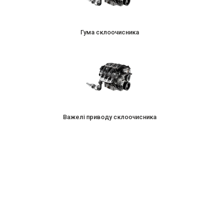
Гума склоочисника
Важелі приводу склоочисника